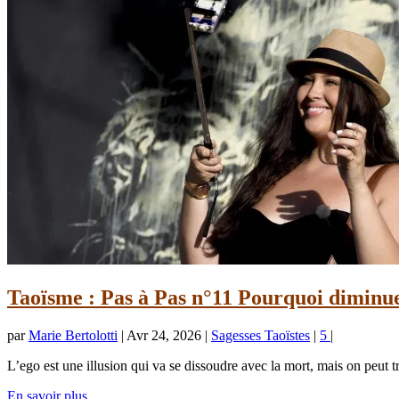
Taoïsme : Pas à Pas n°11 Pourquoi diminue
par
Marie Bertolotti
|
Avr 24, 2026
|
Sagesses Taoïstes
|
5
|
L’ego est une illusion qui va se dissoudre avec la mort, mais on peut tra
En savoir plus