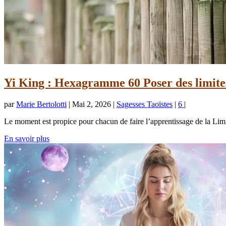
Yi King : Hexagramme 60 Poser des limites
par
Marie Bertolotti
|
Mai 2, 2026
|
Sagesses Taoïstes
|
6
|
Le moment est propice pour chacun de faire l’apprentissage de la Limit
En savoir plus