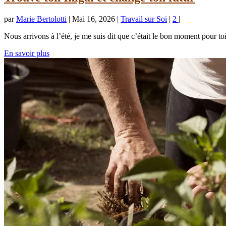
par
Marie Bertolotti
|
Mai 16, 2026
|
Travail sur Soi
|
2
|
Nous arrivons à l’été, je me suis dit que c’était le bon moment pour toi 
En savoir plus