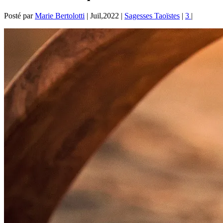
Posté par
Marie Bertolotti
|
Juil,2022
|
Sagesses Taoïstes
|
3
|