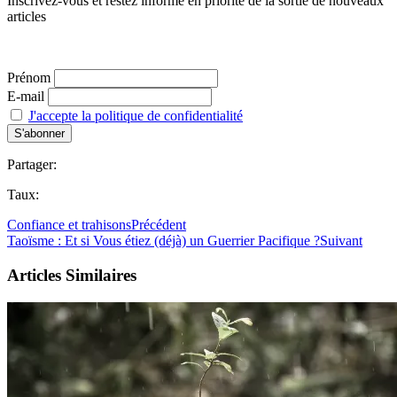
Inscrivez-vous et restez informé en priorité de la sortie de nouveaux
articles
Prénom
E-mail
J'accepte la politique de confidentialité
Partager:
Taux:
Confiance et trahisons
Précédent
Taoïsme : Et si Vous étiez (déjà) un Guerrier Pacifique ?
Suivant
Articles Similaires