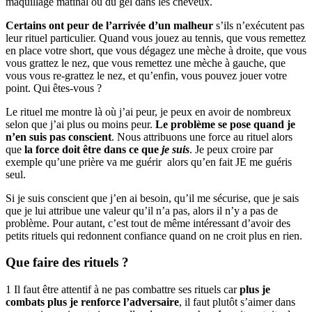
maquillage matinal ou du gel dans les cheveux.
Certains ont peur de l’arrivée d’un malheur
s’ils n’exécutent pas
leur rituel particulier. Quand vous jouez au tennis, que vous remettez
en place votre short, que vous dégagez une mèche à droite, que vous
vous grattez le nez, que vous remettez une mèche à gauche, que
vous vous re-grattez le nez, et qu’enfin, vous pouvez jouer votre
point. Qui êtes-vous ?
Le rituel me montre là où j’ai peur, je peux en avoir de nombreux
selon que j’ai plus ou moins peur.
Le problème se pose quand je
n’en suis pas conscient
. Nous attribuons une force au rituel alors
que
la force doit être dans ce que
je suis
. Je peux croire par
exemple qu’une prière va me guérir alors qu’en fait JE me guéris
seul.
Si je suis conscient que j’en ai besoin, qu’il me sécurise, que je sais
que je lui attribue une valeur qu’il n’a pas, alors il n’y a pas de
problème. Pour autant, c’est tout de même intéressant d’avoir des
petits rituels qui redonnent confiance quand on ne croit plus en rien.
Que faire des rituels ?
1 Il faut être attentif à ne pas combattre ses rituels car
plus je
combats plus je renforce l’adversaire
, il faut plutôt s’aimer dans