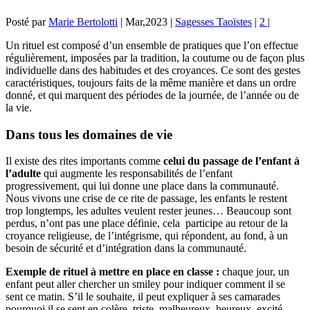
Posté par
Marie Bertolotti
|
Mar,2023
|
Sagesses Taoïstes
|
2
|
Un rituel est composé d’un ensemble de pratiques que l’on effectue
régulièrement, imposées par la tradition, la coutume ou de façon plus
individuelle dans des habitudes et des croyances. Ce sont des gestes
caractéristiques, toujours faits de la même manière et dans un ordre
donné, et qui marquent des périodes de la journée, de l’année ou de
la vie.
Dans tous les domaines de vie
Il existe des rites importants comme
celui du passage de l’enfant à
l’adulte
qui augmente les responsabilités de l’enfant
progressivement, qui lui donne une place dans la communauté.
Nous vivons une crise de ce rite de passage, les enfants le restent
trop longtemps, les adultes veulent rester jeunes… Beaucoup sont
perdus, n’ont pas une place définie, cela participe au retour de la
croyance religieuse, de l’intégrisme, qui répondent, au fond, à un
besoin de sécurité et d’intégration dans la communauté.
Exemple de rituel à mettre en place en classe :
chaque jour, un
enfant peut aller chercher un smiley pour indiquer comment il se
sent ce matin. S’il le souhaite, il peut expliquer à ses camarades
pourquoi il se sent en colère, triste, malheureux, heureux, excité….