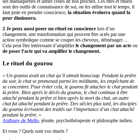
ses maniaqueries et aimer celles de nos proches. Les rites et rituels
sont des outils de connaissance de soi, on les utilise tout le temps, il
faut juste en prendre conscience,
la situation évoluera quand la
peur diminuera
.
2 Je peux aussi poser un rituel en conscience
lors d’un
changement, une transformation qui peuvent être actés par une
action symbolique comme se couper les cheveux, déménager…
Cela peut être intéressant d’amplifier
le changement par un acte
ou
de poser l’acte qui va amplifier le changement.
Le rituel du gourou
«
Un gourou avait un chat qu’il aimait beaucoup. Pendant la prière
du soir, le chat se promenait parmi les méditants, les empêchant de
se concentrer. Pour éviter cela, le gourou fit attacher le chat pendant
la prière. Bien après le décès du gourou, le chat continua à être
attaché pendant la prière et bien après la mort du chat, un autre
chat fut attaché pendant la prière. Des siècles plus tard, les disciples
du gourou écrivaient des traités sur l’importance d’un chat attaché
pendant la prière.
»
Anthony de Mello
, jésuite, psychothérapeute et philosophe indien.
Et vous ? Quels sont vos rituels ?