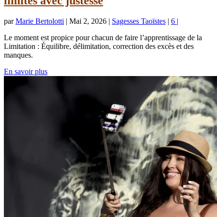
limites avec justesse
par
Marie Bertolotti
|
Mai 2, 2026
|
Sagesses Taoïstes
|
6
|
Le moment est propice pour chacun de faire l’apprentissage de la
Limitation : Équilibre, délimitation, correction des excès et des
manques.
En savoir plus