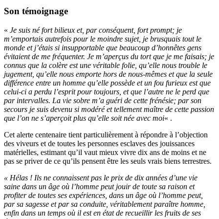
Son témoignage
«
Je suis né fort bilieux et, par conséquent, fort prompt; je
m’emportais autrefois pour le moindre sujet, je brusquais tout le
monde et j’étais si insupportable que beaucoup d’honnêtes gens
évitaient de me fréquenter. Je m’aperçus du tort que je me faisais; je
connus que la colère est une véritable folie, qu’elle nous trouble le
jugement, qu’elle nous emporte hors de nous-mêmes et que la seule
différence entre un homme qu’elle possède et un fou furieux est que
celui-ci a perdu l’esprit pour toujours, et que l’autre ne le perd que
par intervalles. La vie sobre m’a guéri de cette frénésie; par son
secours je suis devenu si modéré et tellement maître de cette passion
que l’on ne s’aperçoit plus qu’elle soit née avec moi
« .
Cet alerte centenaire tient particulièrement à répondre à l’objection
des viveurs et de toutes les personnes esclaves des jouissances
matérielles, estimant qu’il vaut mieux vivre dix ans de moins et ne
pas se priver de ce qu’ils pensent être les seuls vrais biens terrestres.
« Hélas ! Ils ne connaissent pas le prix de dix années d’une vie
saine dans un âge où l’homme peut jouir de toute sa raison et
profiter de toutes ses expériences, dans un âge où l’homme peut,
par sa sagesse et par sa conduite, véritablement paraître homme,
enfin dans un temps où il est en état de recueillir les fruits de ses