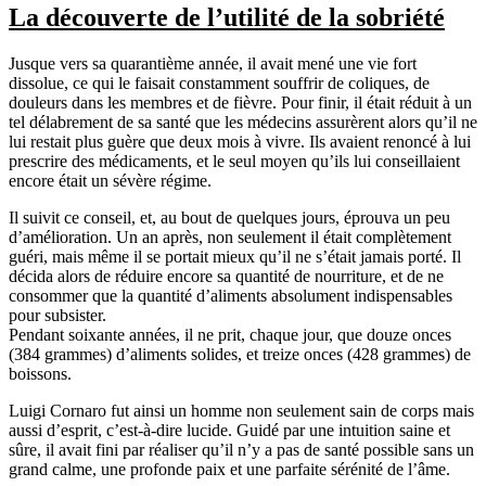
La découverte de l’utilité de la sobriété
Jusque vers sa quarantième année, il avait mené une vie fort
dissolue, ce qui le faisait constamment souffrir de coliques, de
douleurs dans les membres et de fièvre. Pour finir, il était réduit à un
tel délabrement de sa santé que les médecins assurèrent alors qu’il ne
lui restait plus guère que deux mois à vivre. Ils avaient renoncé à lui
prescrire des médicaments, et le seul moyen qu’ils lui conseillaient
encore était un sévère régime.
Il suivit ce conseil, et, au bout de quelques jours, éprouva un peu
d’amélioration. Un an après, non seulement il était complètement
guéri, mais même il se portait mieux qu’il ne s’était jamais porté. Il
décida alors de réduire encore sa quantité de nourriture, et de ne
consommer que la quantité d’aliments absolument indispensables
pour subsister.
Pendant soixante années, il ne prit, chaque jour, que douze onces
(384 grammes) d’aliments solides, et treize onces (428 grammes) de
boissons.
Luigi Cornaro fut ainsi un homme non seulement sain de corps mais
aussi d’esprit, c’est-à-dire lucide. Guidé par une intuition saine et
sûre, il avait fini par réaliser qu’il n’y a pas de santé possible sans un
grand calme, une profonde paix et une parfaite sérénité de l’âme.