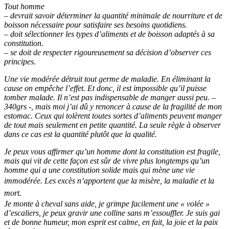
Tout homme
– devrait savoir déterminer la quantité minimale de nourriture et de
boisson nécessaire pour satisfaire ses besoins quotidiens.
– doit sélectionner les types d’aliments et de boisson adaptés à sa
constitution.
– se doit de respecter rigoureusement sa décision d’observer ces
principes.
Une vie modérée détruit tout germe de maladie. En éliminant la
cause on empêche l’effet. Et donc, il est impossible qu’il puisse
tomber malade. Il n’est pas indispensable de manger aussi peu. –
340grs -, mais moi j’ai dû y renoncer à cause de la fragilité de mon
estomac. Ceux qui tolèrent toutes sortes d’aliments peuvent manger
de tout mais seulement en petite quantité. La seule règle à observer
dans ce cas est la quantité plutôt que la qualité.
Je peux vous affirmer qu’un homme dont la constitution est fragile,
mais qui vit de cette façon est sûr de vivre plus longtemps qu’un
homme qui a une constitution solide mais qui mène une vie
immodérée.
Les excès n’apportent que la misère, la maladie et la
mort.
Je monte à cheval sans aide, je grimpe facilement une « volée »
d’escaliers, je peux gravir une colline sans m’essouffler. Je suis gai
et de bonne humeur, mon esprit est calme, en fait, la joie et la paix