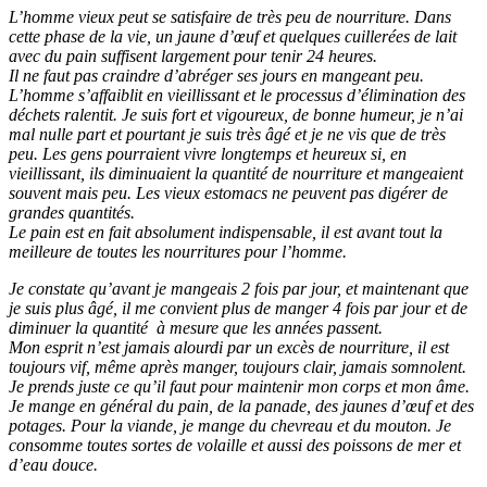
L’homme vieux peut se satisfaire de très peu de nourriture. Dans
cette phase de la vie, un jaune d’œuf et quelques cuillerées de lait
avec du pain suffisent largement pour tenir 24 heures.
Il ne faut pas craindre d’abréger ses jours en mangeant peu.
L’homme s’affaiblit en vieillissant et le processus d’élimination des
déchets ralentit. Je suis fort et vigoureux, de bonne humeur, je n’ai
mal nulle part et pourtant je suis très âgé et je ne vis que de très
peu. Les gens pourraient vivre longtemps et heureux si, en
vieillissant, ils diminuaient la quantité de nourriture et mangeaient
souvent mais peu. Les vieux estomacs ne peuvent pas digérer de
grandes quantités.
Le pain est en fait absolument indispensable, il est avant tout la
meilleure de toutes les nourritures pour l’homme.
Je constate qu’avant je mangeais 2 fois par jour, et maintenant que
je suis plus âgé, il me convient plus de manger 4 fois par jour et de
diminuer la quantité à mesure que les années passent.
Mon esprit n’est jamais alourdi par un excès de nourriture, il est
toujours vif, même après manger, toujours clair, jamais somnolent.
Je prends juste ce qu’il faut pour maintenir mon corps et mon âme.
Je mange en général du pain, de la panade, des jaunes d’œuf et des
potages. Pour la viande, je mange du chevreau et du mouton. Je
consomme toutes sortes de volaille et aussi des poissons de mer et
d’eau douce.