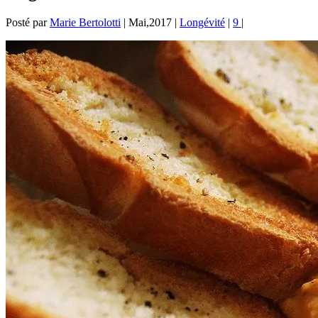
Posté par
Marie Bertolotti
|
Mai,2017
|
Longévité
|
9
|