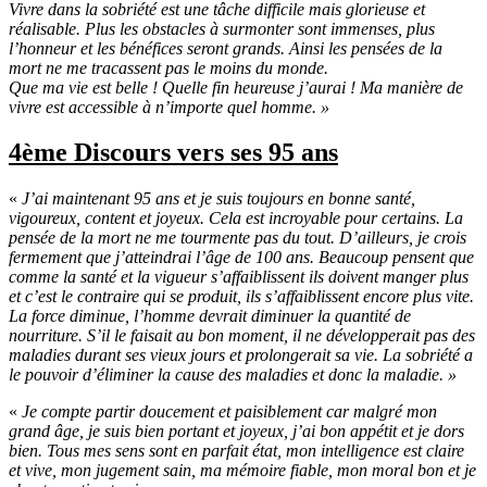
Vivre dans la sobriété est une tâche difficile mais glorieuse et
réalisable. Plus les obstacles à surmonter sont immenses, plus
l’honneur et les bénéfices seront grands. Ainsi les pensées de la
mort ne me tracassent pas le moins du monde.
Que ma vie est belle ! Quelle fin heureuse j’aurai ! Ma manière de
vivre est accessible à n’importe quel homme. »
4ème
Discours vers ses 95 ans
«
J’ai maintenant 95 ans et je suis toujours en bonne santé,
vigoureux, content et joyeux. Cela est incroyable pour certains. La
pensée de la mort ne me tourmente pas du tout. D’ailleurs, je crois
fermement que j’atteindrai l’âge de 100 ans. Beaucoup pensent que
comme la santé et la vigueur s’affaiblissent ils doivent manger plus
et c’est le contraire qui se produit, ils s’affaiblissent encore plus vite.
La force diminue, l’homme devrait diminuer la quantité de
nourriture. S’il le faisait au bon moment, il ne développerait pas des
maladies durant ses vieux jours et prolongerait sa vie. La sobriété a
le pouvoir d’éliminer la cause des maladies et donc la maladie. »
«
Je compte partir doucement et paisiblement car malgré mon
grand âge, je suis bien portant et joyeux, j’ai bon appétit et je dors
bien. Tous mes sens sont en parfait état, mon intelligence est claire
et vive, mon jugement sain, ma mémoire fiable, mon moral bon et je