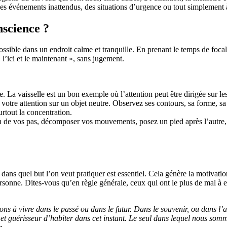
des événements inattendus, des situations d’urgence ou tout simplement à 
nscience ?
ossible dans un endroit calme et tranquille. En prenant le temps de focalis
 l’ici et le maintenant », sans jugement.
. La vaisselle est un bon exemple où l’attention peut être dirigée sur le
 votre attention sur un objet neutre. Observez ses contours, sa forme, sa 
urtout la concentration.
n de vos pas, décomposer vos mouvements, posez un pied après l’autre,
 dans quel but l’on veut pratiquer est essentiel. Cela génère la motivation
rsonne. Dites-vous qu’en règle générale, ceux qui ont le plus de mal à e
ns à vivre dans le passé ou dans le futur. Dans le souvenir, ou dans l’
t et guérisseur d’habiter dans cet instant. Le seul dans lequel nous som