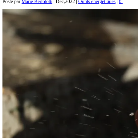
Posté par
Marie Bertolotti
|
Déc,2022
|
Outils énergétiques
|
0
|