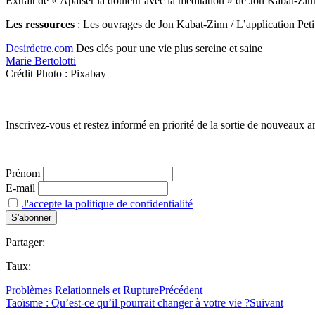
Extrait de « Apaiser la douleur avec la méditation » de Jon Kabat-Zin
Les ressources
: Les ouvrages de Jon Kabat-Zinn / L’application Pe
Desirdetre.com
Des clés pour une vie plus sereine et saine
Marie Bertolotti
Crédit Photo : Pixabay
Inscrivez-vous et restez informé en priorité de la sortie de nouveaux ar
Prénom
E-mail
J'accepte la politique de confidentialité
Partager:
Taux:
Problèmes Relationnels et Rupture
Précédent
Taoïsme : Qu’est-ce qu’il pourrait changer à votre vie ?
Suivant