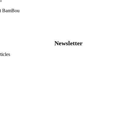
n
tit BamBou
Newsletter
ticles